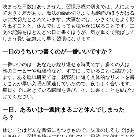
決まった日数はありません。習慣形成の研究では、人によっ
て大きく差があり、魔法の締め切りよりも継続のほうがはる
かに大切だとされています。大事なのは、小さくてもよく顔
を出すことと、休んでしまっても穏やかに戻ることです。二
文の記録をほとんどの日に書くほうが、気が重くて飛ばして
しまう長い記録より早く習慣になります。
一日のうちいつ書くのが一番いいですか？
一番いいのは、あなたが繰り返せる時間です。多くの人は、
朝のコーヒーや就寝時など、すでにしていることに結びつけ
ます。ある睡眠研究では、就寝前に短く具体的なリストを書
くことが早い入眠と関連していたので、夜もよく合います。
毎日すでに起きている瞬間を選び、そこに書くことを結びつ
けてください。
一日、あるいは一週間まるごと休んでしまった
ら？
休むことはどんな習慣にもつきもので、失敗のしるしではあ
りません。習慣を静かにむしばむのは二日続けて休むことな