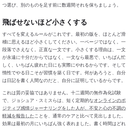
つ選び、別のものを足す前に数週間それを保ちましょう。
飛ばせないほど小さくする
すべてを変えるルールがこれです。最初の版を、ほとんど滑
稽に思えるほど小さくしてください。一ページではなく。一
段落でさえなく。正直な一文です。小さくする理由は、一文
が永遠に十分だからではなく、一文なら最悪で、いちばん忙
しく、いちばん疲れた日にも実際にやれるからです。そして
惰性でやる日こそが習慣を築く日です。何があろうと、自分
は日記を書く人間なのだと、自分に証明しているからです。
これは質の妥協ではありません。十二週間の無作為化試験
で、ジョシュア・スミスらは、短く定期的な
オンラインのポ
ジティブ感情ジャーナリングをした人が、不安と心の不調の
軽減を報告した
ことを、通常のケアと比べて見出しました。
効果は最初の月にいちばん強く表れました。書く時間はどれ