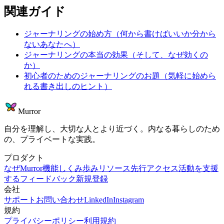
関連ガイド
ジャーナリングの始め方（何から書けばいいか分から
ないあなたへ）
ジャーナリングの本当の効果（そして、なぜ効くの
か）
初心者のためのジャーナリングのお題（気軽に始めら
れる書き出しのヒント）
Murror
自分を理解し、大切な人とより近づく。内なる暮らしのため
の、プライベートな実践。
プロダクト
なぜMurror
機能
しくみ
歩み
リソース
先行アクセス
活動を支援
する
フィードバック
新規登録
会社
サポート
お問い合わせ
LinkedIn
Instagram
規約
プライバシーポリシー
利用規約