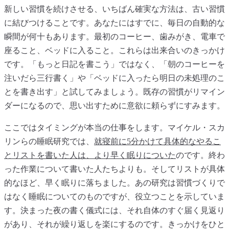
新しい習慣を続けさせる、いちばん確実な方法は、古い習慣
に結びつけることです。あなたにはすでに、毎日の自動的な
瞬間が何十もあります。最初のコーヒー、歯みがき、電車で
座ること、ベッドに入ること。これらは出来合いのきっかけ
です。「もっと日記を書こう」ではなく、「朝のコーヒーを
注いだら三行書く」や「ベッドに入ったら明日の未処理のこ
とを書き出す」と試してみましょう。既存の習慣がリマイン
ダーになるので、思い出すために意欲に頼らずにすみます。
ここではタイミングが本当の仕事をします。マイケル・スカ
リンらの睡眠研究では、
就寝前に5分かけて具体的なやるこ
とリストを書いた人は、より早く眠りについた
のです。終わ
った作業について書いた人たちよりも。そしてリストが具体
的なほど、早く眠りに落ちました。あの研究は習慣づくりで
はなく睡眠についてのものですが、役立つことを示していま
す。決まった夜の書く儀式には、それ自体のすぐ届く見返り
があり、それが繰り返しを楽にするのです。きっかけをひと