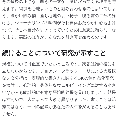
その最後の小さな上向きの一文が、脳に戻ってくる理由を与
えます。習慣を心地よいものと組み合わせるのもよいでしょ
う。温かい飲み物、座り心地のよい椅子、寝る前の二分の静
けさ。ジャーナリングの瞬間がそれ自体おだやかに心地よけ
れば、そこへ自分を引きずっていくために意志に頼らなくな
ります。実践のほうが、あなたを引き寄せ始めるのです。
続けることについて研究が示すこと
規模については正直でいたいところです。誇張は誰の役にも
立たないからです。ジョアン・フラッタローリによる大規模
なメタ分析は、表現的な書き方に関する146の無作為化研究
を検討し、
心理的・身体的なウェルビーイングに対する小さ
いながらも統計的に有意な平均的効果
を見出しました。効果
は控えめで、人によって大きく異なりました。書くことは治
療ではなく、一回の記録があなたの人生を変えることもあり
ません。