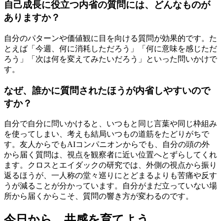
自己成長に役立つ内省の質問には、どんなものが
ありますか？
自分のパターンや価値観に目を向ける質問が効果的です。た
とえば「今週、何に消耗しただろう」「何に意味を感じただ
ろう」「次は何を変えてみたいだろう」といった問いかけで
す。
なぜ、誰かに質問されたほうが内省しやすいので
すか？
自分で自分に問いかけると、いつもと同じ言葉や同じ枠組み
を使ってしまい、考えも結局いつもの道筋をたどりがちで
す。友人からでもAIコンパニオンからでも、自分の頭の外
から届く質問は、視点を観察者に近い位置へとずらしてくれ
ます。クロスとエイダックの研究では、外側の視点から振り
返るほうが、一人称の堂々巡りにとどまるよりも苦痛や反す
うが減ることが分かっています。自分がまだ立っていない場
所から届くからこそ、質問の響き方が変わるのです。
今日から、共感を育てよう