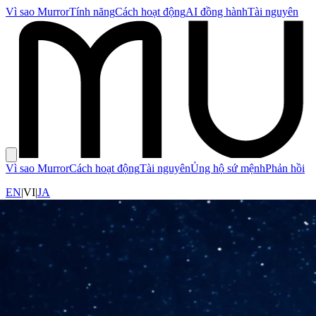
Vì sao Murror
Tính năng
Cách hoạt động
AI đồng hành
Tài nguyên
Vì sao Murror
Cách hoạt động
Tài nguyên
Ủng hộ sứ mệnh
Phản hồi
EN
|
VI
|
JA
Đăng ký