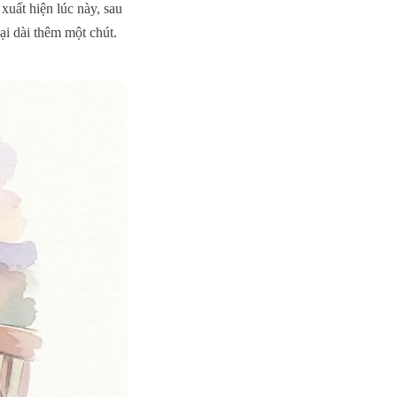
 xuất hiện lúc này, sau
ại dài thêm một chút.