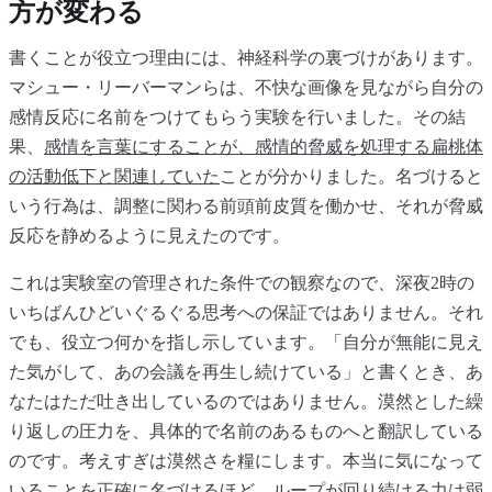
方が変わる
書くことが役立つ理由には、神経科学の裏づけがあります。
マシュー・リーバーマンらは、不快な画像を見ながら自分の
感情反応に名前をつけてもらう実験を行いました。その結
果、
感情を言葉にすることが、感情的脅威を処理する扁桃体
の活動低下と関連していた
ことが分かりました。名づけると
いう行為は、調整に関わる前頭前皮質を働かせ、それが脅威
反応を静めるように見えたのです。
これは実験室の管理された条件での観察なので、深夜2時の
いちばんひどいぐるぐる思考への保証ではありません。それ
でも、役立つ何かを指し示しています。「自分が無能に見え
た気がして、あの会議を再生し続けている」と書くとき、あ
なたはただ吐き出しているのではありません。漠然とした繰
り返しの圧力を、具体的で名前のあるものへと翻訳している
のです。考えすぎは漠然さを糧にします。本当に気になって
いることを正確に名づけるほど、ループが回り続ける力は弱