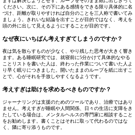
まずは解決しようとせず、ループをそのまま紙に出しきって
ください。次に、その下にある感情をできる限り具体的に名
づけ、距離が取りやすければ自分のことを三人称で書いてみ
ましょう。きれいな結論を出すことが目的ではなく、考えを
頭の外に出して見えるようにすることが目的です。
なぜ夜にいちばん考えすぎてしまうのですか？
夜は気を散らすものが少なく、やり残した思考が大きく響き
ます。ある睡眠研究では、就寝前に5分かけて具体的なやる
ことリストを書いた人は、終わった作業について書いた人よ
り早く眠りにつきました。開いたままのループを紙に出すこ
とで、心がそれを手放しやすくなるようです。
考えすぎは助けを求めるべきものですか？
ジャーナリングは支援のためのツールであり、治療ではあり
ません。考えすぎが睡眠や人間関係、日々の生活に支障をき
たしている場合は、メンタルヘルスの専門家に相談すること
をお勧めします。書くことはそれに取って代わるのではな
く、隣に寄り添うものです。