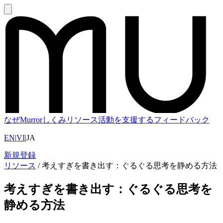
なぜMurror
しくみ
リソース
活動を支援する
フィードバック
EN
|
VI
|
JA
新規登録
リソース
/
考えすぎを書き出す：ぐるぐる思考を静める方法
考えすぎを書き出す：ぐるぐる思考を
静める方法