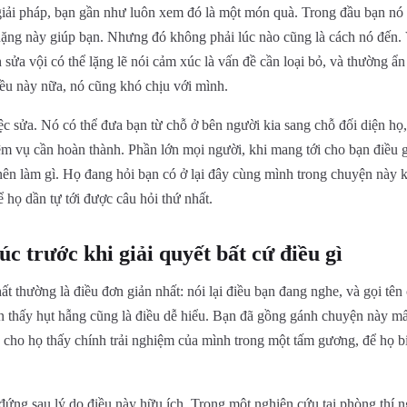
giải pháp, bạn gần như luôn xem đó là một món quà. Trong đầu bạn nó
ặng này giúp bạn. Nhưng đó không phải lúc nào cũng là cách nó đến.
sửa vội có thể lặng lẽ nói cảm xúc là vấn đề cần loại bỏ, và thường ẩn
ều này nữa, nó cũng khó chịu với mình.
iệc sửa. Nó có thể đưa bạn từ chỗ ở bên người kia sang chỗ đối diện h
ệm vụ cần hoàn thành. Phần lớn mọi người, khi mang tới cho bạn điều 
 nên làm gì. Họ đang hỏi bạn có ở lại đây cùng mình trong chuyện này k
ể họ dần tự tới được câu hỏi thứ nhất.
c trước khi giải quyết bất cứ điều gì
 thường là điều đơn giản nhất: nói lại điều bạn đang nghe, và gọi tên
ạn thấy hụt hẫng cũng là điều dễ hiểu. Bạn đã gồng gánh chuyện này m
g cho họ thấy chính trải nghiệm của mình trong một tấm gương, để họ b
 đứng sau lý do điều này hữu ích. Trong một nghiên cứu tại phòng thí