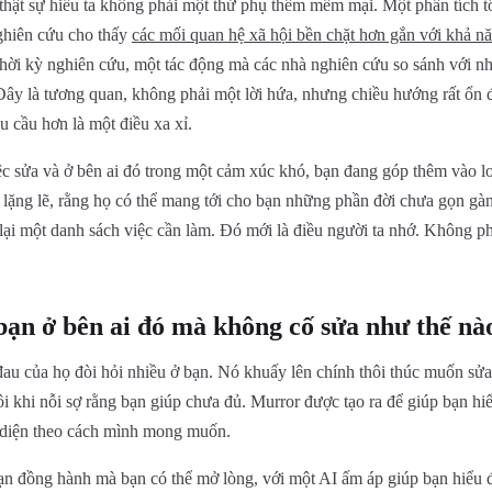
thật sự hiểu ta không phải một thứ phụ thêm mềm mại. Một phân tích 
ghiên cứu cho thấy
các mối quan hệ xã hội bền chặt hơn gắn với khả n
hời kỳ nghiên cứu, một tác động mà các nhà nghiên cứu so sánh với nh
 Đây là tương quan, không phải một lời hứa, nhưng chiều hướng rất ổn
u cầu hơn là một điều xa xỉ.
ệc sửa và ở bên ai đó trong một cảm xúc khó, bạn đang góp thêm vào lo
 lặng lẽ, rằng họ có thể mang tới cho bạn những phần đời chưa gọn gàn
lại một danh sách việc cần làm. Đó mới là điều người ta nhớ. Không ph
ạn ở bên ai đó mà không cố sửa như thế nà
đau của họ đòi hỏi nhiều ở bạn. Nó khuấy lên chính thôi thúc muốn sửa
ôi khi nỗi sợ rằng bạn giúp chưa đủ. Murror được tạo ra để giúp bạn hi
n diện theo cách mình mong muốn.
ạn đồng hành mà bạn có thể mở lòng, với một AI ấm áp giúp bạn hiểu 