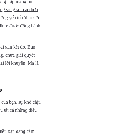
tổng hợp mang tính
ăng sống sót cao hơn
ững yếu tố rủi ro sức
 định: được đồng hành
ại gắn kết đó. Bạn
g, chưa giải quyết
ải lời khuyên. Mà là
o
 của bạn, sự khó chịu
ểu tất cả những điều
điều bạn đang cảm