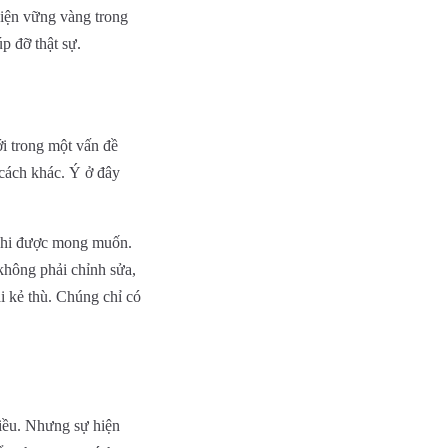
diện vững vàng trong
p đỡ thật sự.
i trong một vấn đề
 cách khác. Ý ở đây
ỉ khi được mong muốn.
không phải chỉnh sửa,
i kẻ thù. Chúng chỉ có
hiều. Nhưng sự hiện