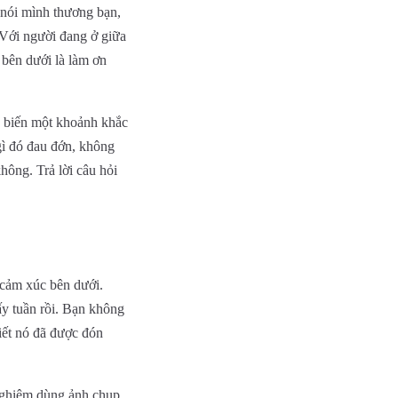
 nói mình thương bạn,
 Với người đang ở giữa
 bên dưới là làm ơn
ọ, biến một khoảnh khắc
gì đó đau đớn, không
hông. Trả lời câu hỏi
 cảm xúc bên dưới.
ấy tuần rồi. Bạn không
iết nó đã được đón
 nghiệm dùng ảnh chụp