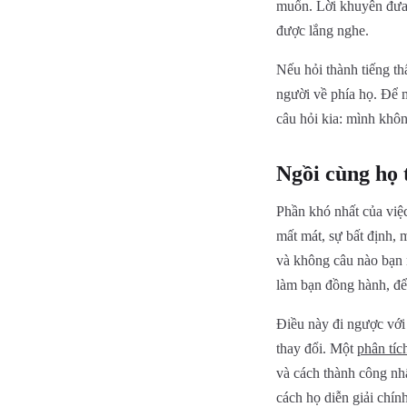
muốn. Lời khuyên đưa 
được lắng nghe.
Nếu hỏi thành tiếng th
người về phía họ. Để 
câu hỏi kia: mình khôn
Ngồi cùng họ 
Phần khó nhất của việ
mất mát, sự bất định,
và không câu nào bạn n
làm bạn đồng hành, để
Điều này đi ngược với 
thay đổi. Một
phân tíc
và cách thành công nhấ
cách họ diễn giải chín