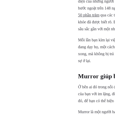
diện của những người 
bước ngoặt trên 148 n
50 phần trăm
qua các t
khỏe đã được biết rõ.
sâu sắc gần với một nh
Mỗi lần bạn kìm lại vi
đang dạy họ, một cách
xong, mà không bị trả 
sự ở lại.
Murror giúp b
Ở bên ai đó trong nỗi 
của bạn với im lặng, đ
đó, để bạn có thể hiệ
Murror là một người b