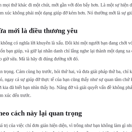
n mọi thứ khác đi một chút, mới gần với đòn bẩy hơn. Là một sự hiện 
cảm xúc không phải một dạng giúp đỡ kém hơn. Nó thường mới là sự giú
sửa mới là điều thương yêu
 không có nghĩa lời khuyên là xấu. Đôi khi một người bạn đang chới vớ
uốn bạn giúp, và giữ lại nhân danh chỉ lắng nghe lại thành một dạng xa
 giờ sửa. Mà là hãy đi đúng đường tới đó.
n trọng. Cảm cùng họ trước, hỏi thứ hai, và đưa giải pháp thứ ba, ch
đó, ngay cả sự giúp đỡ thực tế của bạn cũng thấy như sự quan tâm chứ 
i kia đã biết bạn nhìn thấy họ. Nâng đỡ và giải quyết vấn đề không phả
ảm xúc đến trước.
theo cách này lại quan trọng
iá trị của việc chỉ đơn giản hiện diện, vì trông như bạn không làm gì n