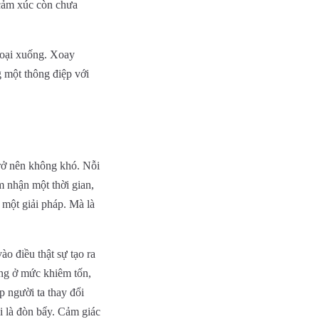
 cảm xúc còn chưa
thoại xuống. Xoay
 một thông điệp với
trở nên không khó. Nỗi
m nhận một thời gian,
 một giải pháp. Mà là
ào điều thật sự tạo ra
ng ở mức khiêm tốn,
p người ta thay đổi
i là đòn bẩy. Cảm giác