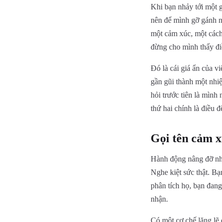
Khi bạn nhảy tới một 
nên để mình gỡ gánh n
một cảm xúc, một cách 
đừng cho mình thấy đi
Đó là cái giá ẩn của v
gần gũi thành một nhi
hỏi trước tiên là mình
thứ hai chính là điều đ
Gọi tên cảm xú
Hành động nâng đỡ nhất
Nghe kiệt sức thật. B
phân tích họ, bạn đan
nhận.
Có một cơ chế lặng lẽ