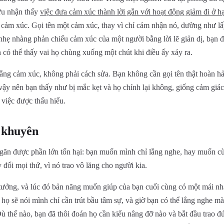
ứu nhận thấy
việc đưa cảm xúc thành lời gắn với hoạt động giảm đi ở 
g cảm xúc. Gọi tên một cảm xúc, thay vì chỉ cảm nhận nó, dường như lấ
nhẹ nhàng phản chiếu cảm xúc của một người bằng lời lẽ giản dị, bạn
 có thể thấy vai họ chùng xuống một chút khi điều ấy xảy ra.
ằng cảm xúc, không phải cách sửa. Bạn không cần gọi tên thật hoàn h
vậy nên bạn thấy như bị mắc kẹt và họ chỉnh lại không, giống cảm giá
 việc được thấu hiểu.
 khuyên
găn được phần lớn tổn hại: bạn muốn mình chỉ lắng nghe, hay muốn cù
 đổi mọi thứ, vì nó trao vô lăng cho người kia.
tưởng, và lúc đó bản năng muốn giúp của bạn cuối cùng có một mái n
ọ sẽ nói mình chỉ cần trút bầu tâm sự, và giờ bạn có thể lắng nghe m
Dù thế nào, bạn đã thôi đoán họ cần kiểu nâng đỡ nào và bắt đầu trao đ