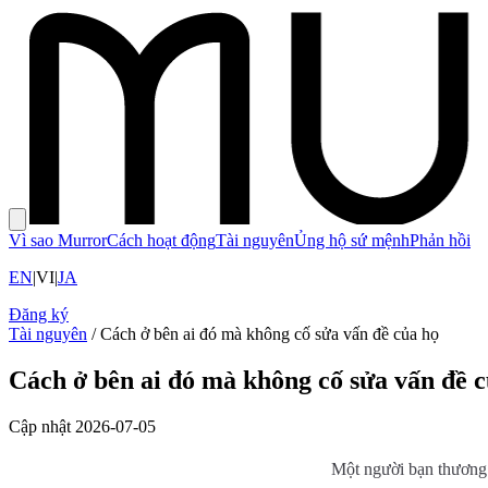
Vì sao Murror
Cách hoạt động
Tài nguyên
Ủng hộ sứ mệnh
Phản hồi
EN
|
VI
|
JA
Đăng ký
Tài nguyên
/
Cách ở bên ai đó mà không cố sửa vấn đề của họ
Cách ở bên ai đó mà không cố sửa vấn đề 
Cập nhật
2026-07-05
Một người bạn thương 