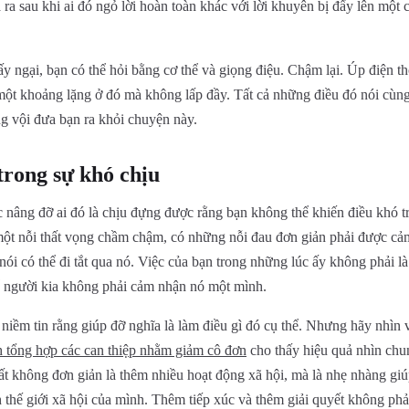
ra sau khi ai đó ngỏ lời hoàn toàn khác với lời khuyên bị đẩy lên một
ấy ngại, bạn có thể hỏi bằng cơ thể và giọng điệu. Chậm lại. Úp điện 
một khoảng lặng ở đó mà không lấp đầy. Tất cả những điều đó nói cùng
g vội đưa bạn ra khỏi chuyện này.
trong sự khó chịu
c nâng đỡ ai đó là chịu đựng được rằng bạn không thể khiến điều khó 
 một nỗi thất vọng chầm chậm, có những nỗi đau đơn giản phải được cả
ói có thể đi tắt qua nó. Việc của bạn trong những lúc ấy không phải là
 người kia không phải cảm nhận nó một mình.
niềm tin rằng giúp đỡ nghĩa là làm điều gì đó cụ thể. Nhưng hãy nhìn v
h tổng hợp các can thiệp nhằm giảm cô đơn
cho thấy hiệu quả nhìn chu
t không đơn giản là thêm nhiều hoạt động xã hội, mà là nhẹ nhàng giú
h thế giới xã hội của mình. Thêm tiếp xúc và thêm giải quyết không phả