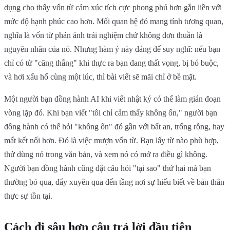
dụng
cho thấy vốn từ cảm xúc tích cực phong phú hơn gắn liền với
mức độ hạnh phúc cao hơn. Mối quan hệ đó mang tính tương quan,
nghĩa là vốn từ phản ánh trải nghiệm chứ không đơn thuần là
nguyên nhân của nó. Nhưng hàm ý này đáng để suy nghĩ: nếu bạn
chỉ có từ "căng thẳng" khi thực ra bạn đang thất vọng, bị bó buộc,
và hơi xấu hổ cùng một lúc, thì bài viết sẽ mãi chỉ ở bề mặt.
Một người bạn đồng hành AI khi viết nhật ký có thể làm gián đoạn
vòng lặp đó. Khi bạn viết "tôi chỉ cảm thấy không ổn," người bạn
đồng hành có thể hỏi "không ổn" đó gần với bất an, trống rỗng, hay
mất kết nối hơn. Đó là việc mượn vốn từ. Bạn lấy từ nào phù hợp,
thử dùng nó trong văn bản, và xem nó có mở ra điều gì không.
Người bạn đồng hành cũng đặt câu hỏi "tại sao" thứ hai mà bạn
thường bỏ qua, đẩy xuyên qua đến tầng nơi sự hiểu biết về bản thân
thực sự tồn tại.
Cách đi sâu hơn câu trả lời đầu tiên