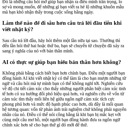
Đó là những câu hỏi mở giúp bạn nhận ra điều mình trân trọng, lo
sợ và mong muốn, để những gì bạn viết ra hé lộ những khuôn mẫu
mà bạn khó nhận thấy trong cuộc sống hằng ngày.
Làm thế nào để đi sâu hơn câu trả lời đầu tiên khi
viết nhật ký?
Sau câu trả lời đầu, hãy hỏi thêm một lần nữa tại sao. Thường thì
đến lần hỏi thứ hai hoặc thứ ba, bạn sẽ chuyển từ chuyện đã xảy ra
sang ý nghĩa của nó với bản thân mình.
AI có thực sự giúp bạn hiểu bản thân hơn không?
Không phải bằng cách biết bạn hơn chính bạn. Điều một người bạn
đồng hành AI khi viết nhật ký có thể làm là cho bạn mượn những từ
ngữ và câu hỏi mà tự mình bạn có thể không nghĩ tới. Nghiên cứu
về độ chi tiết cảm xúc cho thấy những người phân biệt cảm xúc tinh
tế hơn có xu hướng đối phó hiệu quả hơn, và nghiên cứu về vốn từ
cảm xúc tìm thấy mối liên hệ giữa ngôn ngữ cảm xúc tích cực
phong phú hơn và mức độ hạnh phúc cao hơn, dù đây là mối quan
hệ tương quan: vốn từ phản ánh trải nghiệm chứ không phải nguyên
nhân của nó. Điều có thể nói công bằng là khi bạn bị mắc kẹt với
cùng một câu mơ hồ, một người bạn đồng hành đưa ra ngôn ngữ
chính xác hơn sẽ cho bạn thứ gì đó mới để thử.