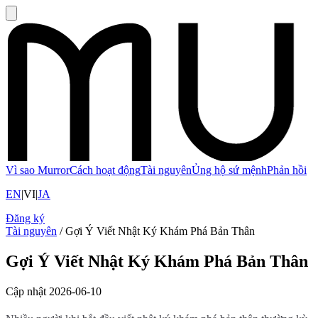
Vì sao Murror
Cách hoạt động
Tài nguyên
Ủng hộ sứ mệnh
Phản hồi
EN
|
VI
|
JA
Đăng ký
Tài nguyên
/
Gợi Ý Viết Nhật Ký Khám Phá Bản Thân
Gợi Ý Viết Nhật Ký Khám Phá Bản Thân
Cập nhật
2026-06-10