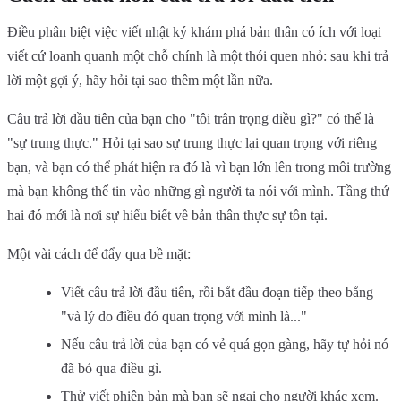
Điều phân biệt việc viết nhật ký khám phá bản thân có ích với loại
viết cứ loanh quanh một chỗ chính là một thói quen nhỏ: sau khi trả
lời một gợi ý, hãy hỏi tại sao thêm một lần nữa.
Câu trả lời đầu tiên của bạn cho "tôi trân trọng điều gì?" có thể là
"sự trung thực." Hỏi tại sao sự trung thực lại quan trọng với riêng
bạn, và bạn có thể phát hiện ra đó là vì bạn lớn lên trong môi trường
mà bạn không thể tin vào những gì người ta nói với mình. Tầng thứ
hai đó mới là nơi sự hiểu biết về bản thân thực sự tồn tại.
Một vài cách để đẩy qua bề mặt:
Viết câu trả lời đầu tiên, rồi bắt đầu đoạn tiếp theo bằng
"và lý do điều đó quan trọng với mình là..."
Nếu câu trả lời của bạn có vẻ quá gọn gàng, hãy tự hỏi nó
đã bỏ qua điều gì.
Thử viết phiên bản mà bạn sẽ ngại cho người khác xem.