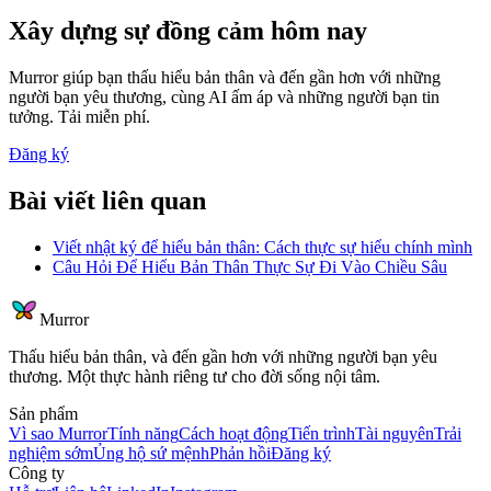
Xây dựng sự đồng cảm hôm nay
Murror giúp bạn thấu hiểu bản thân và đến gần hơn với những
người bạn yêu thương, cùng AI ấm áp và những người bạn tin
tưởng. Tải miễn phí.
Đăng ký
Bài viết liên quan
Viết nhật ký để hiểu bản thân: Cách thực sự hiểu chính mình
Câu Hỏi Để Hiểu Bản Thân Thực Sự Đi Vào Chiều Sâu
Murror
Thấu hiểu bản thân, và đến gần hơn với những người bạn yêu
thương. Một thực hành riêng tư cho đời sống nội tâm.
Sản phẩm
Vì sao Murror
Tính năng
Cách hoạt động
Tiến trình
Tài nguyên
Trải
nghiệm sớm
Ủng hộ sứ mệnh
Phản hồi
Đăng ký
Công ty