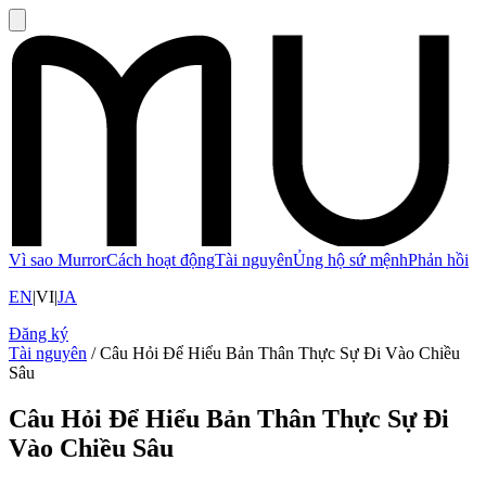
Vì sao Murror
Cách hoạt động
Tài nguyên
Ủng hộ sứ mệnh
Phản hồi
EN
|
VI
|
JA
Đăng ký
Tài nguyên
/
Câu Hỏi Để Hiểu Bản Thân Thực Sự Đi Vào Chiều
Sâu
Câu Hỏi Để Hiểu Bản Thân Thực Sự Đi
Vào Chiều Sâu