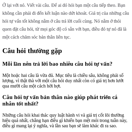
Ở lại với nó. Viết vài câu. Để ai đó hỏi bạn một câu tiếp theo. Bạn
không cần phải đi đến kết luận nào dứt khoát. Giá trị của những câu
hỏi tự vấn tốt không nằm ở câu trả lời cuối cùng. Nó nằm ở thói
quen đặt câu hỏi, từ mọi góc độ có sẵn với bạn, điều đó tự nó đã là
một cách chăm sóc bản thân liên tục.
Câu hỏi thường gặp
Mỗi lần nên trả lời bao nhiêu câu hỏi tự vấn?
Một hoặc hai câu là vừa đủ. Mục tiêu là chiều sâu, không phải số
lượng, vì thật thà với một câu hỏi duy nhất còn có giá trị hơn lướt
qua mười câu một cách hời hợt.
Câu hỏi tự vấn bản thân nào giúp phát triển cá
nhân tốt nhất?
Những câu hỏi khai thác quy luật hành vi và giá trị cốt lõi thường
hiệu quả nhất, chẳng hạn điều gì khiến bạn mệt mỏi trong tuần này,
điều gì mang lại ý nghĩa, và lần sau bạn sẽ làm khác đi ra sao.