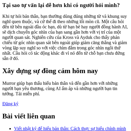
Tại sao tự vấn lại dễ hơn khi có người hỏi mình?
Khi tự hỏi bản thân, bạn thường dùng đúng những từ và khung suy
nghĩ quen thuộc, và cứ thế đi theo những lối mòn cũ. Một câu hỏi
đến từ bên ngoài đầu óc bạn, dù từ bạn bè hay người đồng hành AI,
sẽ dịch chuyển góc nhìn của bạn sang gần hơn với vị trí của một
người quan sát. Nghiên cứu của Kross và Ayduk cho thấy phản
chiếu từ góc nhìn quan sát bên ngoài giúp giảm căng thẳng và giảm
vòng lặp suy nghĩ so với việc chìm đắm trong góc nhìn ngôi thứ
nhất. Câu hỏi có tác động khác đi vì nó đến từ chỗ bạn chưa đứng
sẵn ở đó.
Xây dựng sự đồng cảm hôm nay
Murror giúp bạn thấu hiểu bản thân và đến gần hơn với những
người bạn yêu thương, cùng AI ấm áp và những người bạn tin
tưởng. Tải miễn phí.
Đăng ký
Bài viết liên quan
Viết nhật ký để hiểu bản thân: Cách thực sự hiểu chính mình