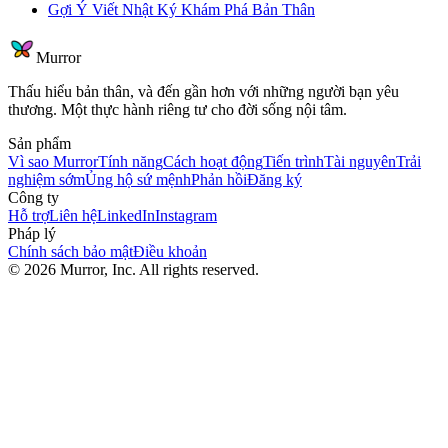
Gợi Ý Viết Nhật Ký Khám Phá Bản Thân
Murror
Thấu hiểu bản thân, và đến gần hơn với những người bạn yêu
thương. Một thực hành riêng tư cho đời sống nội tâm.
Sản phẩm
Vì sao Murror
Tính năng
Cách hoạt động
Tiến trình
Tài nguyên
Trải
nghiệm sớm
Ủng hộ sứ mệnh
Phản hồi
Đăng ký
Công ty
Hỗ trợ
Liên hệ
LinkedIn
Instagram
Pháp lý
Chính sách bảo mật
Điều khoản
©
2026
Murror, Inc. All rights reserved.