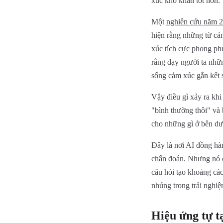
xúc khó khăn tốt hơn.
Một
nghiên cứu năm 2
hiện rằng những từ cả
xúc tích cực phong ph
rằng dạy người ta nhữn
sống cảm xúc gắn kết 
Vậy điều gì xảy ra khi
"bình thường thôi" và
cho những gì ở bên dư
Đây là nơi AI đồng hàn
chẩn đoán. Nhưng nó có
câu hỏi tạo khoảng cá
nhúng trong trải nghiệ
Hiệu ứng tự t