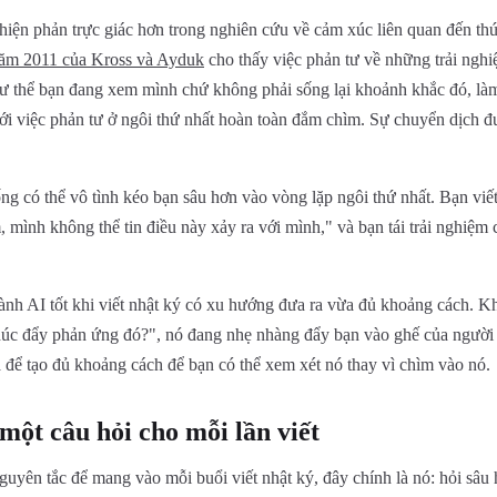
iện phản trực giác hơn trong nghiên cứu về cảm xúc liên quan đến thứ
năm 2011 của Kross và Ayduk
cho thấy việc phản tư về những trải ngh
hư thể bạn đang xem mình chứ không phải sống lại khoảnh khắc đó, là
ới việc phản tư ở ngôi thứ nhất hoàn toàn đắm chìm. Sự chuyển dịch đư
ống có thể vô tình kéo bạn sâu hơn vào vòng lặp ngôi thứ nhất. Bạn vi
, mình không thể tin điều này xảy ra với mình," và bạn tái trải nghiệm
nh AI tốt khi viết nhật ký có xu hướng đưa ra vừa đủ khoảng cách. Kh
thúc đẩy phản ứng đó?", nó đang nhẹ nhàng đẩy bạn vào ghế của người
 để tạo đủ khoảng cách để bạn có thể xem xét nó thay vì chìm vào nó.
ột câu hỏi cho mỗi lần viết
uyên tắc để mang vào mỗi buổi viết nhật ký, đây chính là nó: hỏi sâu 