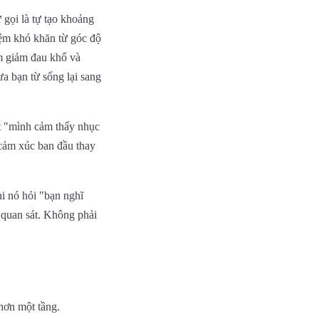
 gọi là tự tạo khoảng
iệm khó khăn từ góc độ
m giảm đau khổ và
a bạn từ sống lại sang
ết "mình cảm thấy nhục
 cảm xúc ban đầu thay
i nó hỏi "bạn nghĩ
 quan sát. Không phải
hơn một tầng.