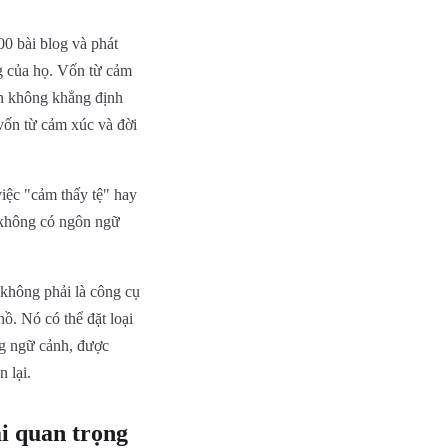
00 bài blog và phát
g của họ. Vốn từ cảm
ận không khẳng định
 vốn từ cảm xúc và đời
việc "cảm thấy tệ" hay
n không có ngôn ngữ
 không phải là công cụ
ồ. Nó có thể đặt loại
ng ngữ cảnh, được
 lại.
ại quan trọng