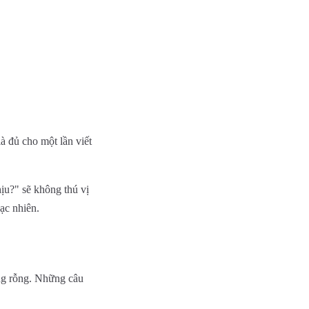
là đủ cho một lần viết
ịu?" sẽ không thú vị
gạc nhiên.
ng rỗng. Những câu