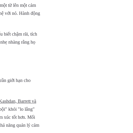
 một từ lên một cảm
 hệ với nó. Hành động
 biết chậm rãi, tích
n nhẹ nhàng rằng họ
trần giới hạn cho
ashdan, Barrett và
ội" khỏi "lo lắng"
ảm xúc tốt hơn. Mối
 khả năng quản lý cảm