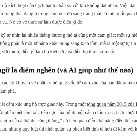
độ kích hoạt của hạch hạnh nhân so với khi không đặt nhãn. Việc đặt
từ trạng thái đang ở trong cảm xúc đó sang trạng thái có một mối quan
hơ ca. Nó có vẻ thực sự làm được điều gì đó.
ý tự nhìn lại nhiều tháng thường mô tả cùng một cảm giác: một sự hiểu
hông phải là một khoảnh khắc bùng sáng kịch tính, mà là một sự tự ti
g với mình, điều gì làm họ kiệt sức, và điều họ thực sự muốn.
ngữ là điểm nghẽn (và AI giúp như thế nào)
 các lời khuyên về nhật ký bỏ qua: vốn từ cảm xúc của bạn đặt ra một 
hám phá.
tiết cảm xúc ủng hộ trực giác này. Trong một
tổng quan năm 2015 của K
i phân biệt cảm xúc tiêu cực của mình một cách chính xác, tách "bực b
vì gộp tất cả thành "căng thẳng," có liên quan đến khả năng điều tiết c
an, nhưng quy luật thì nhất quán: sự phân biệt tinh tế hơn đi kèm với