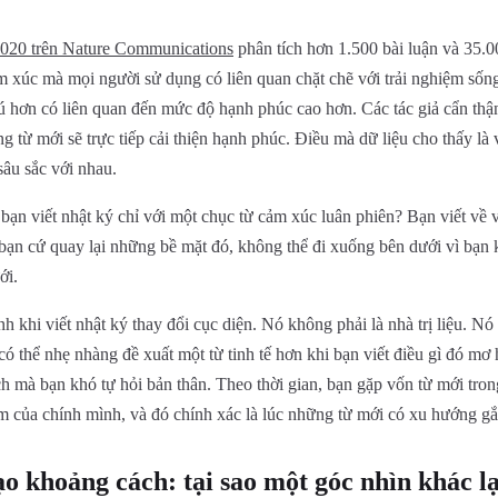
020 trên Nature Communications
phân tích hơn 1.500 bài luận và 35.0
m xúc mà mọi người sử dụng có liên quan chặt chẽ với trải nghiệm sốn
ú hơn có liên quan đến mức độ hạnh phúc cao hơn. Các tác giả cẩn th
g từ mới sẽ trực tiếp cải thiện hạnh phúc. Điều mà dữ liệu cho thấy là
sâu sắc với nhau.
 bạn viết nhật ký chỉ với một chục từ cảm xúc luân phiên? Bạn viết về 
 bạn cứ quay lại những bề mặt đó, không thể đi xuống bên dưới vì bạ
ới.
h khi viết nhật ký thay đổi cục diện. Nó không phải là nhà trị liệu. Nó
 thể nhẹ nhàng đề xuất một từ tinh tế hơn khi bạn viết điều gì đó mơ h
ch mà bạn khó tự hỏi bản thân. Theo thời gian, bạn gặp vốn từ mới tro
m của chính mình, và đó chính xác là lúc những từ mới có xu hướng gắn
ạo khoảng cách: tại sao một góc nhìn khác l