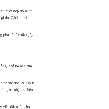
"sau buổi họp đó mình
 gì đó. Cách thứ hai
ng phải là tóm tắt ngày
hông là vì bộ não của
n có thể đọc lại. Đó là
hiều góc, nhận ra điều
y việc đặt nhãn cho