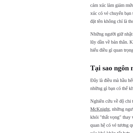
cảm xúc làm giảm mức 
xúc có vẻ chuyển bạn 
đặt tên không chỉ là t
Những người giữ nhật k
lũy dần về bản thân. K
hiểu điều gì quan trọn
Tại sao ngôn 
Đây là điều mà hầu hết
những gì bạn có thể k
Nghiên cứu về độ chi 
McKnight
, những ngườ
khỏi "thất vọng" thay 
quan hệ có vẻ tương qu