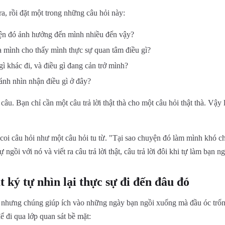
ra, rồi đặt một trong những câu hỏi này:
ện đó ảnh hưởng đến mình nhiều đến vậy?
 mình cho thấy mình thực sự quan tâm điều gì?
ì khác đi, và điều gì đang cản trở mình?
ánh nhìn nhận điều gì ở đây?
âu. Bạn chỉ cần một câu trả lời thật thà cho một câu hỏi thật thà. Vậy 
coi câu hỏi như một câu hỏi tu từ. "Tại sao chuyện đó làm mình khó ch
 ngồi với nó và viết ra câu trả lời thật, câu trả lời đôi khi tự làm bạn n
t ký tự nhìn lại thực sự đi đến đâu đó
 nhưng chúng giúp ích vào những ngày bạn ngồi xuống mà đầu óc trố
ể đi qua lớp quan sát bề mặt: