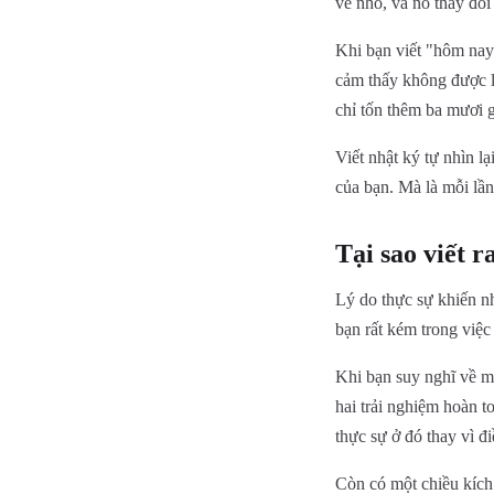
vẻ nhỏ, và nó thay đổi 
Khi bạn viết "hôm nay
cảm thấy không được lắ
chỉ tốn thêm ba mươi 
Viết nhật ký tự nhìn lạ
của bạn. Mà là mỗi lần
Tại sao viết r
Lý do thực sự khiến nh
bạn rất kém trong việc
Khi bạn suy nghĩ về mộ
hai trải nghiệm hoàn to
thực sự ở đó thay vì đ
Còn có một chiều kích