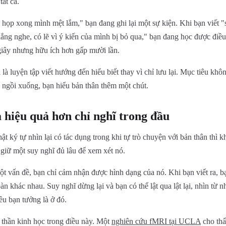
tất cả.
 họp xong mình mệt lắm," bạn đang ghi lại một sự kiện. Khi bạn viết 
ng nghe, có lẽ vì ý kiến của mình bị bỏ qua," bạn đang học được điều
giây nhưng hữu ích hơn gấp mười lần.
i là luyện tập viết hướng đến hiểu biết thay vì chỉ lưu lại. Mục tiêu khô
 ngồi xuống, bạn hiểu bản thân thêm một chút.
a hiệu quả hơn chỉ nghĩ trong đầu
ật ký tự nhìn lại có tác dụng trong khi tự trò chuyện với bản thân thì k
 giữ một suy nghĩ đủ lâu để xem xét nó.
t vấn đề, bạn chỉ cảm nhận được hình dạng của nó. Khi bạn viết ra, bạ
àn khác nhau. Suy nghĩ dừng lại và bạn có thể lật qua lật lại, nhìn từ n
iều bạn tưởng là ở đó.
 thần kinh học trong điều này. Một
nghiên cứu fMRI tại UCLA
cho thấ