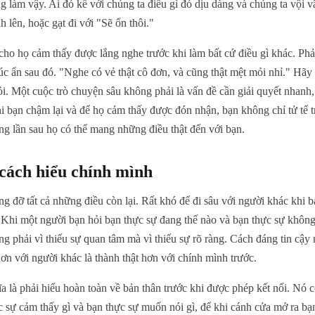
 làm vậy. Ai đó kể với chúng ta điều gì đó dịu dàng và chúng ta vội vã
 lên, hoặc gạt đi với "Sẽ ổn thôi."
ho họ cảm thấy được lắng nghe trước khi làm bất cứ điều gì khác. Phả
úc ẩn sau đó. "Nghe có vẻ thật cô đơn, và cũng thật mệt mỏi nhỉ." Hãy
i. Một cuộc trò chuyện sâu không phải là vấn đề cần giải quyết nhanh
hi bạn chậm lại và để họ cảm thấy được đón nhận, bạn không chỉ tử tế 
ng lần sau họ có thể mang những điều thật đến với bạn.
cách hiểu chính mình
ng đỡ tất cả những điều còn lại. Rất khó để đi sâu với người khác khi 
. Khi một người bạn hỏi bạn thực sự đang thế nào và bạn thực sự không
ng phải vì thiếu sự quan tâm mà vì thiếu sự rõ ràng. Cách đáng tin cậy
hơn với người khác là thành thật hơn với chính mình trước.
 là phải hiểu hoàn toàn về bản thân trước khi được phép kết nối. Nó có
c sự cảm thấy gì và bạn thực sự muốn nói gì, để khi cánh cửa mở ra bạn