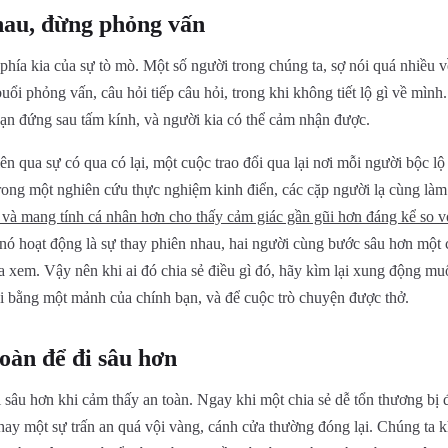
hau, đừng phỏng vấn
 phía kia của sự tò mò. Một số người trong chúng ta, sợ nói quá nhiều v
ổi phỏng vấn, câu hỏi tiếp câu hỏi, trong khi không tiết lộ gì về mình.
bạn đứng sau tấm kính, và người kia có thể cảm nhận được.
ên qua sự có qua có lại, một cuộc trao đổi qua lại nơi mỗi người bộc lộ
Trong một nghiên cứu thực nghiệm kinh điển, các cặp người lạ cùng là
và mang tính cá nhân hơn cho thấy cảm giác gần gũi hơn đáng kể so vớ
nó hoạt động là sự thay phiên nhau, hai người cùng bước sâu hơn một 
a xem. Vậy nên khi ai đó chia sẻ điều gì đó, hãy kìm lại xung động muố
ói bằng một mảnh của chính bạn, và để cuộc trò chuyện được thở.
toàn để đi sâu hơn
đi sâu hơn khi cảm thấy an toàn. Ngay khi một chia sẻ dễ tổn thương bị
hay một sự trấn an quá vội vàng, cánh cửa thường đóng lại. Chúng ta 