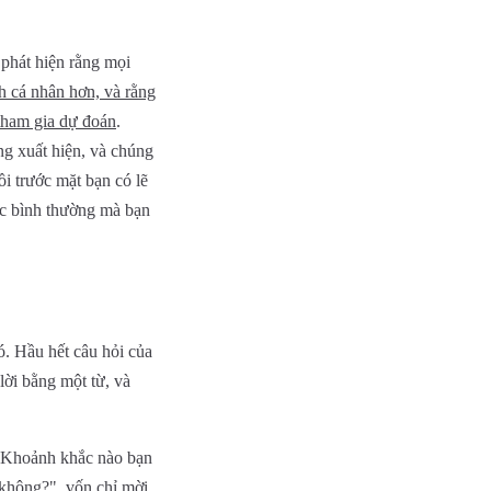
 phát hiện rằng mọi
h cá nhân hơn, và rằng
 tham gia dự đoán
.
ng xuất hiện, và chúng
i trước mặt bạn có lẽ
ắc bình thường mà bạn
ó. Hầu hết câu hỏi của
lời bằng một từ, và
 "Khoảnh khắc nào bạn
 không?", vốn chỉ mời