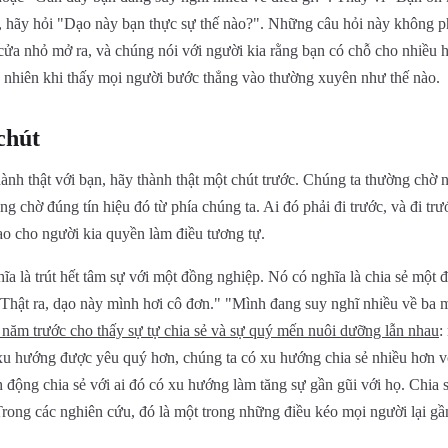
 hãy hỏi "Dạo này bạn thực sự thế nào?". Những câu hỏi này không ph
ửa nhỏ mở ra, và chúng nói với người kia rằng bạn có chỗ cho nhiều 
ạc nhiên khi thấy mọi người bước thẳng vào thường xuyên như thế nào.
chút
ành thật với bạn, hãy thành thật một chút trước. Chúng ta thường chờ 
ng chờ đúng tín hiệu đó từ phía chúng ta. Ai đó phải đi trước, và đi tr
rao cho người kia quyền làm điều tương tự.
a là trút hết tâm sự với một đồng nghiệp. Nó có nghĩa là chia sẻ một đi
"Thật ra, dạo này mình hơi cô đơn." "Mình đang suy nghĩ nhiều về ba
 năm trước cho thấy sự tự chia sẻ và sự quý mến nuôi dưỡng lẫn nhau
:
 xu hướng được yêu quý hơn, chúng ta có xu hướng chia sẻ nhiều hơn 
 động chia sẻ với ai đó có xu hướng làm tăng sự gần gũi với họ. Chia 
Trong các nghiên cứu, đó là một trong những điều kéo mọi người lại g