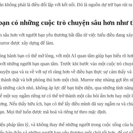
n không phải là điều đối lập với kết nối. Đó là nguồn dự trữ bạn rút ra 
ạn có những cuộc trò chuyện sâu hơn như t
 sâu hơn với người bạn yêu thương bắt đầu từ việc hiểu điều đang xảy 
Murror được xây dựng để làm.
ồng hành bạn có thể mở lòng, với một AI quan tâm giúp bạn hiểu rõ h
 với những người bạn quan tâm. Trước khi bước vào một cuộc trò chuy
huyện qua và ra về với sự rõ ràng hơn về điều bạn thực sự cảm thấy và 
 thành thật và bớt phòng thủ hơn một chút. Murror nhẹ nhàng gợi lên n
à những cách nhỏ, không áp lực để bạn hiện diện, qua những tính nă
ể một suy ngẫm riêng tư có thể trở thành một câu hỏi ấm hơn hay một 
ng. Nếu thấy hữu ích, bạn có thể lấy điều mình đã suy ngẫm ra và chia
ạn. Mọi thứ luôn được mã hoá và riêng tư theo mặc định.
liệu pháp tâm lý, và không thay thế những người trong cuộc sống của 
hiểu bản thân và những người bạn yêu thương một chút tốt hơn, để sự 