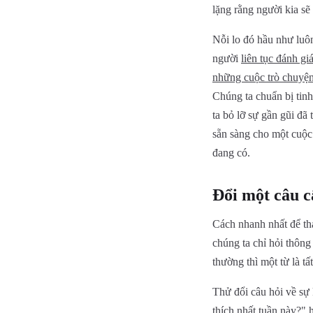
lặng rằng người kia s
Nỗi lo đó hầu như luô
người
liên tục đánh g
những cuộc trò chuyện
Chúng ta chuẩn bị tin
ta bỏ lỡ sự gần gũi đã
sẵn sàng cho một cuộc
đang có.
Đổi một câu c
Cách nhanh nhất để tha
chúng ta chỉ hỏi thông
thường thì một từ là tấ
Thử đổi câu hỏi về sự
thích nhất tuần này?"