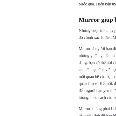
bước qua. Hiểu bản thâ
Murror giúp b
Những cuộc trò chuyện
đó chính xác là điều 
Murror là người bạn đ
những gì đang diễn ra
dàng, bạn có thể nói c
cần, để bạn đến với họ
mối quan hệ của bạn v
quan tâm và Kết nối, đ
đến người bạn yêu thươ
tưởng, theo cách của b
Murror không phải là 
gian yên tĩnh để bạn 