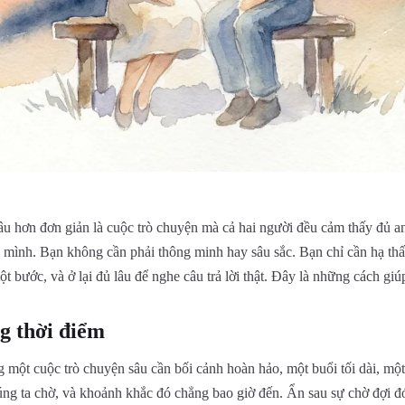
u hơn đơn giản là cuộc trò chuyện mà cả hai người đều cảm thấy đủ an
i mình. Bạn không cần phải thông minh hay sâu sắc. Bạn chỉ cần hạ thấ
một bước, và ở lại đủ lâu để nghe câu trả lời thật. Đây là những cách giú
g thời điểm
 một cuộc trò chuyện sâu cần bối cảnh hoàn hảo, một buổi tối dài, một
úng ta chờ, và khoảnh khắc đó chẳng bao giờ đến. Ẩn sau sự chờ đợi đó