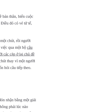
ề bản thân, biến cuộc
 Điều đó có vẻ tử tế,
 một chút, rồi người
m việc qua một bộ
câu
i các cặp ở lại chủ đề
chút thay vì một người
n hỏi câu tiếp theo.
 đón nhận bằng một giải
không phải lúc nào