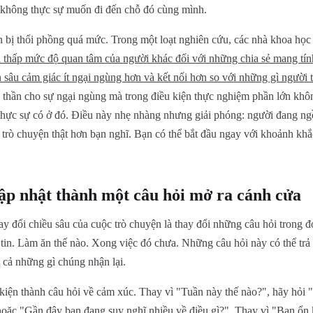
ẽ không thực sự muốn đi đến chỗ đó cùng mình.
n bị thổi phồng quá mức. Trong một loạt nghiên cứu, các nhà khoa học
iá thấp mức độ quan tâm của người khác đối với những chia sẻ mang tín
 sâu cảm giác ít ngại ngùng hơn và kết nối hơn so với những gì người
h thần cho sự ngại ngùng mà trong điều kiện thực nghiệm phần lớn khô
 thực sự có ở đó. Điều này nhẹ nhàng nhưng giải phóng: người đang ngồ
 trò chuyện thật hơn bạn nghĩ. Bạn có thể bắt đầu ngay với khoảnh kh
ập nhật thành một câu hỏi mở ra cánh cửa
y đổi chiều sâu của cuộc trò chuyện là thay đổi những câu hỏi trong đ
 tin. Làm ăn thế nào. Xong việc đó chưa. Những câu hỏi này có thể trả 
t cả những gì chúng nhận lại.
 kiện thành câu hỏi về cảm xúc. Thay vì "Tuần này thế nào?", hãy hỏi
 hoặc "Gần đây bạn đang suy nghĩ nhiều về điều gì?". Thay vì "Bạn ổn