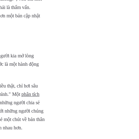
ải là thẩm vấn.
hơn một bản cập nhật
người kia mở lòng
ước là một hành động
ều thật, chỉ hơi sâu
 mình." Một
phân tích
 những người chia sẻ
với những người chúng
sẻ một chút về bản thân
ần nhau hơn.