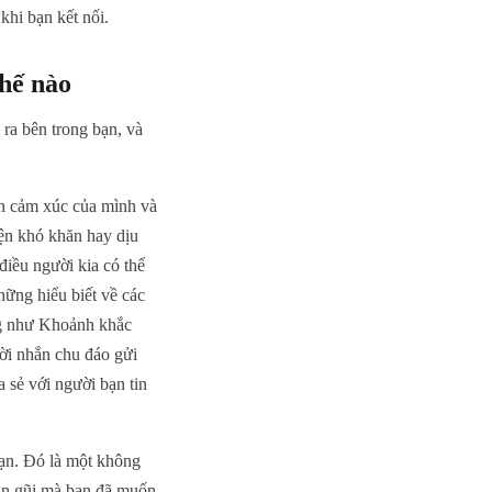
khi bạn kết nối.
hế nào
ra bên trong bạn, và
ơn cảm xúc của mình và
ện khó khăn hay dịu
điều người kia có thể
hững hiểu biết về các
ng như Khoảnh khắc
lời nhắn chu đáo gửi
 sẻ với người bạn tin
bạn. Đó là một không
gần gũi mà bạn đã muốn