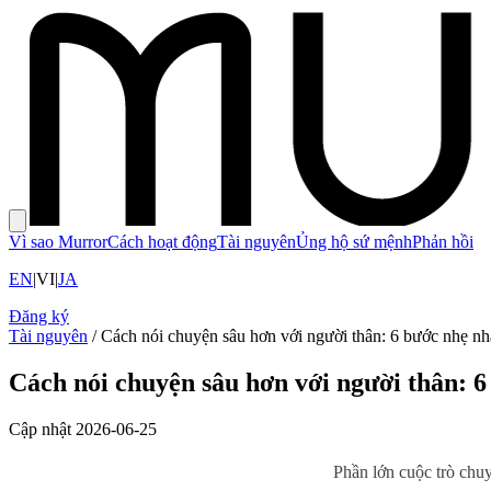
Vì sao Murror
Cách hoạt động
Tài nguyên
Ủng hộ sứ mệnh
Phản hồi
EN
|
VI
|
JA
Đăng ký
Tài nguyên
/
Cách nói chuyện sâu hơn với người thân: 6 bước nhẹ n
Cách nói chuyện sâu hơn với người thân: 
Cập nhật
2026-06-25
Phần lớn cuộc trò chu