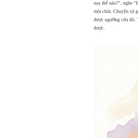
nay thế nào?", nghe "B
một chút. Chuyện xã g
được ngưỡng cửa đó. Ti
được.