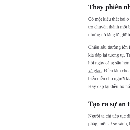
Thay phiên n
Có một kiểu thất bại ở
trò chuyện thành một bu
nhưng nó lặng lẽ giữ 
Chiều sâu thường lớn l
kia đáp lại tương tự. 
hỏi ngày càng sâu hơn 
xã giao
. Điều làm cho 
biểu diễn cho người ki
Hãy đáp lại điều họ n
Tạo ra sự an 
Người ta chỉ tiếp tục 
pháp, một sự so sánh, 